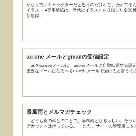
かなり古いキャラクターだと思うのだけれど、売れてるん
イラスト ●専用壁紙は、歴代のイラストを収録した全30種類！ ●音声は、クリィミーマミ 森沢優（CV：太田
新規録...
au one メールとgmailの受信設定
auのezwebメールは、auoneメールに自動転送する
重要なメールはなるべくezweb メールで受けると言うのも良さ
暴風雨とメルマガチェック
どうも春の嵐とのことで、暴風雨となるらしい。そういうわけ
アカウントは持っている。 ただ、サイトの管理用にドメイン