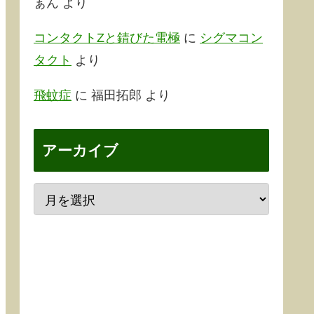
ぁん
より
コンタクトZと錆びた電極
に
シグマコン
タクト
より
飛蚊症
に
福田拓郎
より
アーカイブ