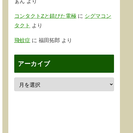
ぁん
より
コンタクトZと錆びた電極
に
シグマコン
タクト
より
飛蚊症
に
福田拓郎
より
アーカイブ