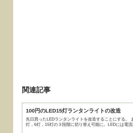
関連記事
100円のLED15灯ランタンライトの改造
先日買ったLEDランタンライトを改造することにする。 まず、LEDを３チップの強力なものに変更。次に、スイッチで、3
灯，6灯，15灯の３段階に切り替え可能に。LEDには電