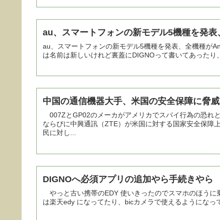
au、スマートフォンの新モデル5機種を発表、全機
au、スマートフォンの新モデル5機種を発表、全機種がAndroi
は名前は新しいけれど裏蓋にDIGNOって書いてあったり、東芝
中国の通信機器大手、米国の安全保障に脅威
007ZとGP02のメーカがアメリカでスパイ行為の恐れ
ならびに中興通訊（ZTE）が米国に対する国家安全保障
民に対し...
DIGNOへ必須アプリの追加やら手続きやら
やっと古い携帯のEDY 使いきったのでスマホのほうに乗
は楽天edy になってたり、bicカメラで使えるようになってたり。浦