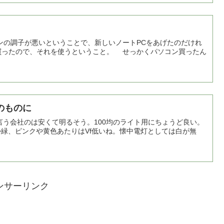
の調子が悪いということで、新しいノートPCをあげたのだけれ
買ったので、それを使うということ。 せっかくパソコン買ったん
のものに
yと言う会社のは安くて明るそう。100均のライト用にちょうど良い。
緑、ピンクや黄色あたりはVf低いね。懐中電灯としては白が無
ンサーリンク