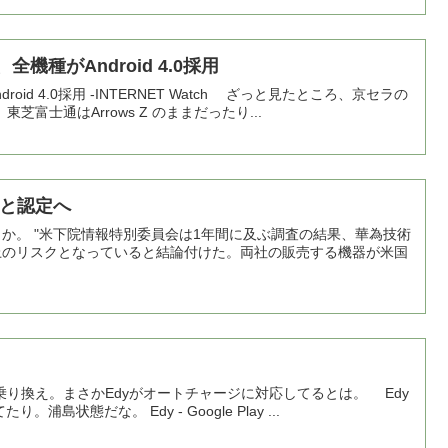
種がAndroid 4.0採用
d 4.0採用 -INTERNET Watch ざっと見たところ、京セラの
富士通はArrows Z のままだったり...
と認定へ
とか。 "米下院情報特別委員会は1年間に及ぶ調査の結果、華為技術
上のリスクとなっていると結論付けた。両社の販売する機器が米国
り換え。まさかEdyがオートチャージに対応してるとは。 Edy
島状態だな。 Edy - Google Play ...