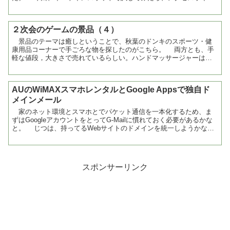
トを発見できたので、早速つないでみようかなと。 ...
２次会のゲームの景品（４）
景品のテーマは癒しということで、秋葉のドンキのスポーツ・健
康用品コーナーで手ごろな物を探したのがこちら。 両方とも、手
軽な値段，大きさで売れているらしい。ハンドマッサージャーはな
かなか振動が気持ちよく、パワフル。 ストレス...
AUのWiMAXスマホレンタルとGoogle Appsで独自ド
メインメール
家のネット環境とスマホとでパケット通信を一本化するため、ま
ずはGoogleアカウントをとってG-Mailに慣れておく必要があるかな
と。 じつは、持ってるWebサイトのドメインを統一しようかなと
思って取ったまま、１つのサイトだけ立ち上げた...
スポンサーリンク