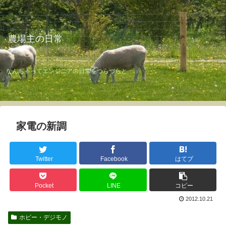
農場主の日常
なんちゃってエンジニアの日常をつらづらと
家電の新調
Twitter
Facebook
はてブ
Pocket
LINE
コピー
2012.10.21
ホビー・デジモノ