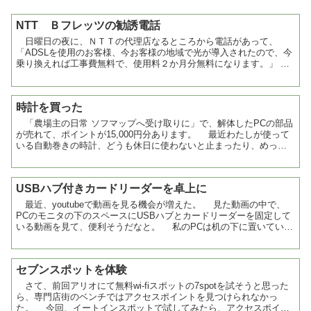
NTT Ｂフレッツの勧誘電話
日曜日の夜に、ＮＴＴの代理店なるところから電話があって、
「ADSLを使用のお客様、今お客様の地域で光が導入されたので、今
乗り換えれば工事費無料で、使用料２か月分無料になります。」
とか何とか。途中まで聞いてからADSLで十分なんでい...
時計を買った
「農場主の日常 ソフマップへ受け取りに」で、解体したPCの部品
が売れて、ポイントが15,000円分あります。 最近わたしが使って
いる自動巻きの時計、どうも休日に使わないと止まったり、めっき
がはげてきたりしていたので、新しく...
USBハブ付きカードリーダーを卓上に
最近、youtubeで動画を見る機会が増えた。 見た動画の中で、
PCのモニタの下のスペースにUSBハブとカードリーダーを固定して
いる動画を見て、便利そうだなと。 私のPCは机の下に置いてい
る。なので、USBカードリーダーを使うとき...
セブンスポットを体験
さて、前回アリオにて無料wi-fiスポットの7spotを試そうと思った
ら、専門店街のベンチではアクセスポイントを見つけられなかっ
た。 今回、イートインスポットで試してみたら、アクセスポイン