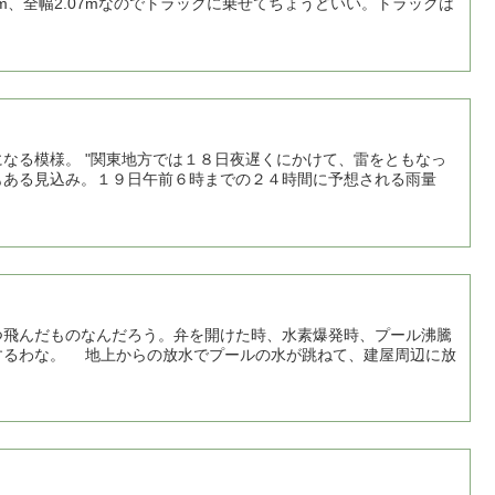
m、全幅2.07mなのでトラックに乗せてちょうどいい。トラックは
なる模様。 "関東地方では１８日夜遅くにかけて、雷をともなっ
もある見込み。１９日午前６時までの２４時間に予想される雨量
飛んだものなんだろう。弁を開けた時、水素爆発時、プール沸騰
するわな。 地上からの放水でプールの水が跳ねて、建屋周辺に放