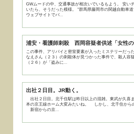
GWムードの中、交通事故が相次いでいるもよう。 安い
いたら、そうだった模様。 "群馬県藤岡市の関越自動車
ウェブサイトでバ...
浦安・看護師刺殺 西岡容疑者供述「女性の
この事件、アリバイと密室要素が入ったミステリーだった
なえさん（２３）の刺殺体が見つかった事件で、殺人容
（２６）が「盗みに...
出社２日目。JR動く。
出社２日目。北千住駅は昨日以上の混雑。東武が久喜ま
本の京王線ホーム大変みたいね。 しかし、北千住から
新宿からの京...