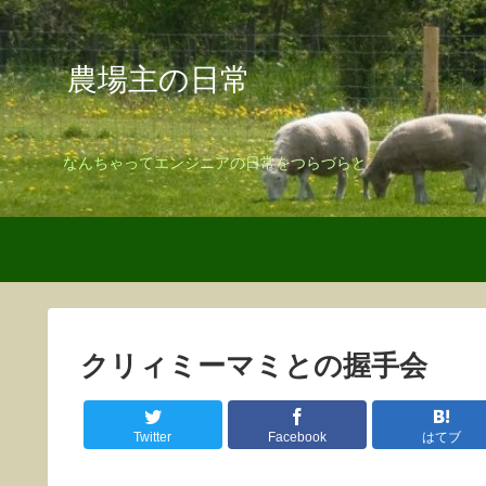
農場主の日常
なんちゃってエンジニアの日常をつらづらと
クリィミーマミとの握手会
Twitter
Facebook
はてブ