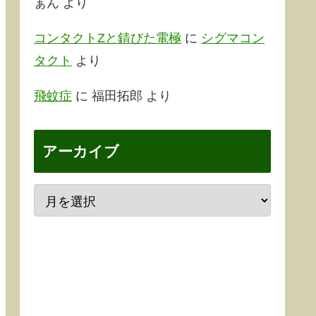
ぁん
より
コンタクトZと錆びた電極
に
シグマコン
タクト
より
飛蚊症
に
福田拓郎
より
アーカイブ