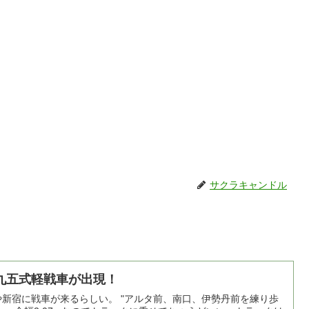
サクラキャンドル
九五式軽戦車が出現！
新宿に戦車が来るらしい。 "アルタ前、南口、伊勢丹前を練り歩