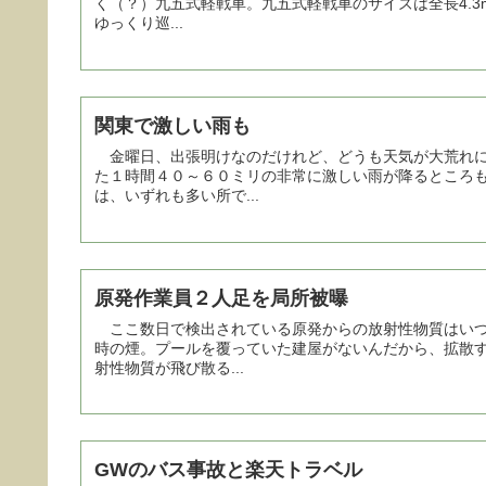
く（？）九五式軽戦車。九五式軽戦車のサイズは全長4.3
ゆっくり巡...
関東で激しい雨も
金曜日、出張明けなのだけれど、どうも天気が大荒れに
た１時間４０～６０ミリの非常に激しい雨が降るところ
は、いずれも多い所で...
原発作業員２人足を局所被曝
ここ数日で検出されている原発からの放射性物質はいつ
時の煙。プールを覆っていた建屋がないんだから、拡散
射性物質が飛び散る...
GWのバス事故と楽天トラベル