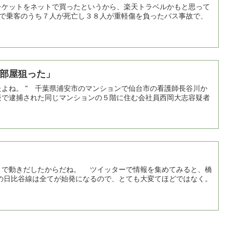
チケットをネットで買ったというから、楽天トラベルかもと思って
道で乗客のうち７人が死亡し３８人が重軽傷を負ったバス事故で、
部屋狙った」
よね。 " 千葉県浦安市のマンションで仙台市の看護師長谷川か
疑で逮捕された同じマンションの５階に住む会社員西岡大志容疑者
で動きだしたからだね。 ツイッターで情報を集めてみると、橋
の日比谷線は全てが始発になるので、とても大変てほどではなく。