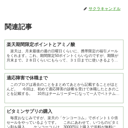
サクラキャンドル
関連記事
楽天期間限定ポイントとアミノ酸
楽天は、月末最後の週の日曜日くらいに、携帯限定の福引メール
をくれます。これ、期間限定50ポイントくらいなのですが、期限が
月末まで。２８日くらいにもらって、３１日までに使いきるように
仕向けるとは、たちが悪いと思う。 前回も失効して、まあ5...
適応障害で休職まで
このブログは過去のことをまとめてあとから記載することがほと
んど。 今回は、初めて適応障害の診断を受けて休職したときのこ
とを記載する。 10月はチームリーダーになって一人でベトナムに
出張したり、異動者の面倒を見たり、家族が入院したりとイ...
ビタミンサプリの購入
毎度おなじみですが、楽天の「ケンコーコム」でポイント１０倍
セールをやっているようです。 これにあわせて、いつものビタミ
ン剤を購入。 ケンコーコムは、3000円以上購入で送料が無料にな