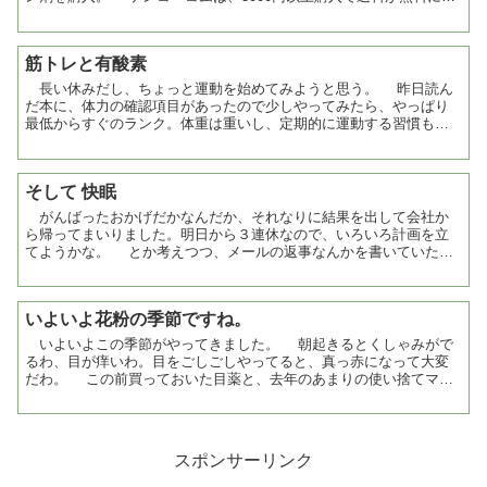
る。これと、ポイント１０倍キャンペーンとあわせ...
筋トレと有酸素
長い休みだし、ちょっと運動を始めてみようと思う。 昨日読ん
だ本に、体力の確認項目があったので少しやってみたら、やっぱり
最低からすぐのランク。体重は重いし、定期的に運動する習慣もな
いし、そんなもんだろう。 でも、昨日読んだ本は、そんな人...
そして 快眠
がんばったおかげだかなんだか、それなりに結果を出して会社か
ら帰ってまいりました。明日から３連休なので、いろいろ計画を立
てようかな。 とか考えつつ、メールの返事なんかを書いていたら
もう眠くなってきて、２３時には寝ていました。そして朝、８時...
いよいよ花粉の季節ですね。
いよいよこの季節がやってきました。 朝起きるとくしゃみがで
るわ、目が痒いわ。目をごしごしやってると、真っ赤になって大変
だわ。 この前買っておいた目薬と、去年のあまりの使い捨てマス
クが非常に役に立っている。この目薬は、抗ヒスタミン剤が入...
スポンサーリンク