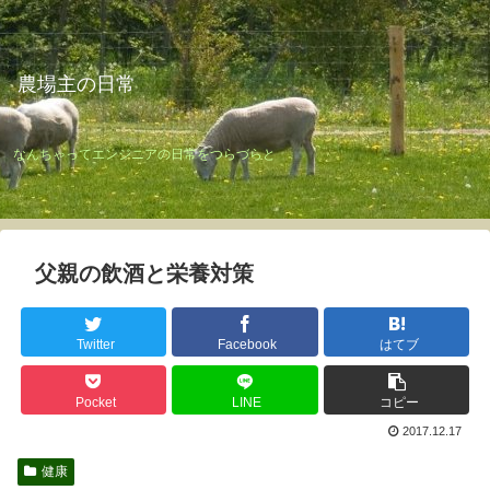
農場主の日常
なんちゃってエンジニアの日常をつらづらと
父親の飲酒と栄養対策
Twitter
Facebook
はてブ
Pocket
LINE
コピー
2017.12.17
健康