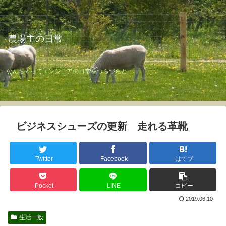
農場主の日常
なんちゃってエンジニアの日常をつらづらと
ビジネスシューズの更新 走れる革靴
Twitter
Facebook
はてブ
Pocket
LINE
コピー
2019.06.10
生活一般