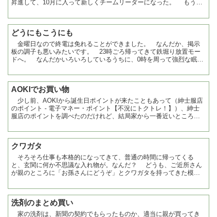
昇進して、10月に入って新しくチームリーダーになった。 もうチ
ームリーダーぐらいになってもいい年齢とはいえ、今の部署...
どうにもこうにも
金曜日なので終電は免れることができました。 なんだか、掲示
板の調子も悪いみたいです。 23時ごろ帰ってきて鉄堀り放置モー
ドへ。 なんだかいろいろしているうちに、0時を周って強烈な眠気
が。 結局この日も何もしなかったか。明日あさって休みなの...
AOKIでお買い物
少し前、AOKIから誕生日ポイントが来たこともあって（紳士服店
のポイント - 電子マネー・ポイント【不況にトクトレ！】）、紳士
服店のポイントを調べたのだけれど、結局家から一番近いところで
買うのが良いのかなと思いつつ。 AO...
クワガタ
そろそろ仕事も本格的になってきて、普通の時間に帰ってくる
と、玄関に何か不思議な入れ物が。なんだ？ どうも、ご近所さん
が親のところに「お孫さんにどうぞ」とクワガタを持ってきた模
様。ふむ。でかいやつ１匹と、つがいが１組だそうな。 しかし
さ...
洗剤のまとめ買い
家の洗剤は、新聞の契約でもらったものか、適当に親が買ってき