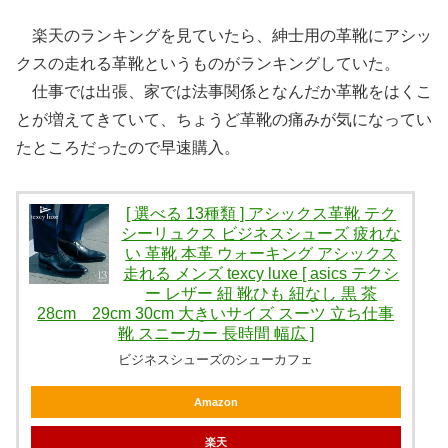
楽天のランキングを見ていたら、紳士用の革靴にアシッ
クスの走れる革靴というものがランキングしていた。
仕事では出張、家では法事関係となんだか革靴をはくこ
とが増えてきていて、ちょうど革靴の痛みが気になってい
たところだったので早速購入。
[ 選べる 13種類 ] アシックス革靴 テク
シーリュクス ビジネスシューズ 疲れな
い 革靴 本革 ウォーキング アシックス
走れる メンズ texcy luxe [ asics テクシ
ー レザー 紐 靴ひも 紐なし 黒 茶
28cm 29cm 30cm 大きいサイズ スーツ 立ち仕事
靴 スニーカー 長時間 幅広 ]
ビジネスシューズのシューカフェ
Amazon
楽天