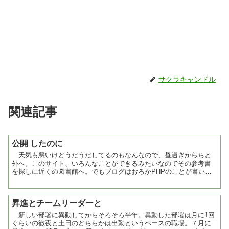
サクラキャンドル
関連記事
公開 したのに
天気も悪いけどうだうだしてるのもなんなので、昼過ぎからちと
外へ。このサイト、いろんなことができるみたいなのでその参考書
を探しに近くの図書館へ。でもブログはおろかPHPのことが書いて
あるような本すらなく。やっぱりリクエストするしかないのかな...
昇進とチームリーダーと
新しい部署に異動してからそろそろ半年。異動した部署は月に1回
ぐらいの徹夜と土日のどちらかは出勤というペースの職場。７月に