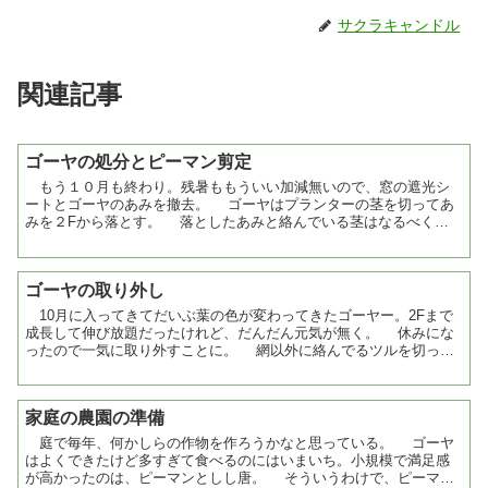
サクラキャンドル
関連記事
ゴーヤの処分とピーマン剪定
もう１０月も終わり。残暑ももういい加減無いので、窓の遮光シ
ートとゴーヤのあみを撤去。 ゴーヤはプランターの茎を切ってあ
みを２Fから落とす。 落としたあみと絡んでいる茎はなるべくカ
ットして、庭の隅にまとめる。乾燥させて、小さく軽くなった...
ゴーヤの取り外し
10月に入ってきてだいぶ葉の色が変わってきたゴーヤー。2Fまで
成長して伸び放題だったけれど、だんだん元気が無く。 休みにな
ったので一気に取り外すことに。 網以外に絡んでるツルを切っ
て、網の固定を上から落として、根本を抜く。 網ごと丸...
家庭の農園の準備
庭で毎年、何かしらの作物を作ろうかなと思っている。 ゴーヤ
はよくできたけど多すぎて食べるのにはいまいち。小規模で満足感
が高かったのは、ピーマンとしし唐。 そういうわけで、ピーマン