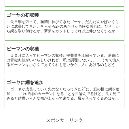
としし唐をやろうかなと。 とはいえ、大体苗を買いに行く...
ゴーヤの初収穫
先日網を張って、順調に伸びてきたゴーヤ。だんだんやばいくら
いに成長してきた。そろそろ2Fのあたりが危険な感じに。ひさしか
ら網を取り付けるか、新芽をカットしてそれ以上伸びなくするか。
100円ショップの肥料が効いたんだろうか。 １つ目のゴ...
ピーマンの収穫
１０月に入ってピーマンの収穫が消費量を上回っている。消費に
は青椒肉絲がいいらしいけれど、私は調理しないし。 うちで出来
るピーマンは小さくて見てくれも悪いから、人にあげるのもどう
か。 そして、小さいと固めで香りが強いので、苦手なひとはき...
ゴーヤに網を追加
ゴーヤが成長していく先のなくなってきた2Fに、窓の柵に網を追
加。 これで緑のカーテンになることを目論んでるけど、良く見て
みると結構いろんな虫が上がって来てる。蟻が入ってくるのはかん
べんして欲しい。 昨日収穫したゴーヤは、追熟してまっ黄...
スポンサーリンク