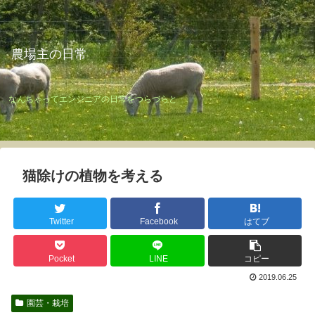
農場主の日常
なんちゃってエンジニアの日常をつらづらと
猫除けの植物を考える
Twitter
Facebook
はてブ
Pocket
LINE
コピー
2019.06.25
園芸・栽培