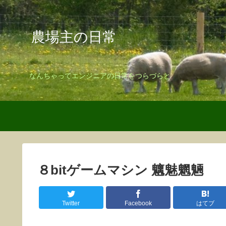
農場主の日常
なんちゃってエンジニアの日常をつらづらと
８bitゲームマシン 魑魅魍魎
Twitter
Facebook
はてブ