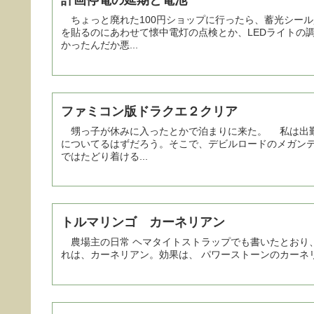
計画停電の延期と電池
ちょっと廃れた100円ショップに行ったら、蓄光シー
を貼るのにあわせて懐中電灯の点検とか、LEDライトの
かったんだか悪...
ファミコン版ドラクエ２クリア
甥っ子が休みに入ったとかで泊まりに来た。 私は出勤
についてるはずだろう。そこで、デビルロードのメガン
ではたどり着ける...
トルマリンゴ カーネリアン
農場主の日常 ヘマタイトストラップでも書いたとおり、パワーストーンを調べていたら、なかなかよさげな石が。 そ
れは、カーネリアン。効果は、 パワーストーンのカーネリ