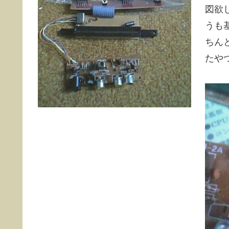
図欲
うも
ちん
たや