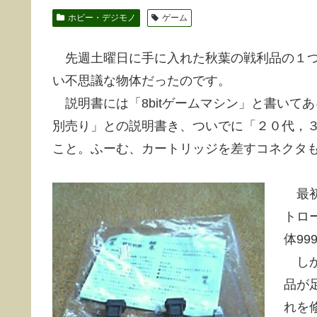
ホビー・デジモノ
ゲーム
先週土曜日に手に入れた秋葉の戦利品の１
い不思議な物体だったのです。
説明書には「8bitゲームマシン」と書いて
別売り」との説明書き、ついでに「２０代，
こと。ふーむ、カートリッジを差すコネクタ
最初
トロ
体99
しか
品が
れを