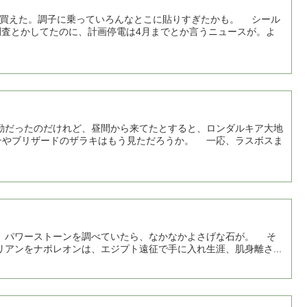
ル買えた。調子に乗っていろんなとこに貼りすぎたかも。 シール
調査とかしてたのに、計画停電は4月までとか言うニュースが。よ
だったのだけれど、昼間から来てたとすると、ロンダルキア大地
テやブリザードのザラキはもう見ただろうか。 一応、ラスボスま
アンをナポレオンは、エジプト遠征で手に入れ生涯、肌身離さ...