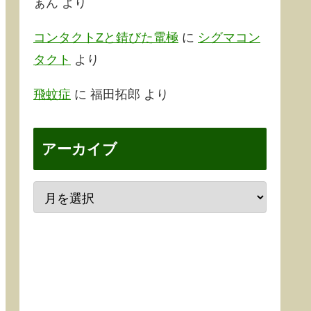
ぁん
より
コンタクトZと錆びた電極
に
シグマコン
タクト
より
飛蚊症
に
福田拓郎
より
アーカイブ