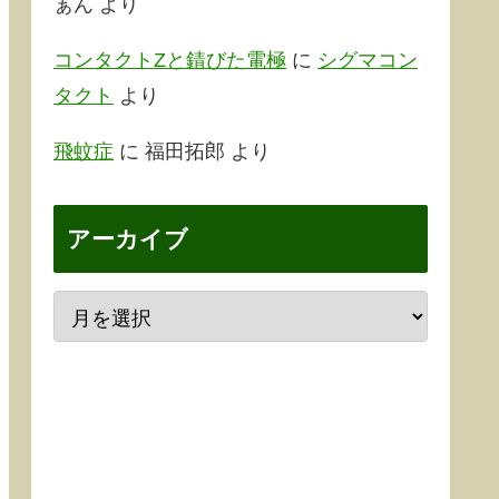
ぁん
より
コンタクトZと錆びた電極
に
シグマコン
タクト
より
飛蚊症
に
福田拓郎
より
アーカイブ