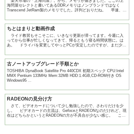
楽天市場の「上海問屋」。から、メモリが届きました。ここの上
海問屋セレクトと書いてあるDDRメモリはノンブランドではなく
Transcend JetRam製のメモリでした。評判どおりだね。 早速、
PCのケースを開けてセットアップ。これ...
ちとはまりと動画作成
ライド教習もそこそこに、いきなり更新が滞ってます。今週に入
ってから仕事が忙しくなってきて、帰るともう寝る時間状態に。は
あ。 ドライバを変更してやっとPCが安定したのですが、まだ少し
いじってます。現在新しいPCの主な使用目的は、古いVHS...
古ノートアップグレード手順とか
TOSHIBA DynaBook Satellite Pro 440CDX 初期スペック CPU:Intel
MMX Pentium 133MHz Mem:32MB HDD:1.4GB,CD-ROM付き OS
Windows95 ...
RADEONの見分け方
さて、ビデオカードについて少し勉強したので、さわりだけを少
し。 ビデオカードの主流は、GefoceとRADEONなのだけれど、現
在はどちらかというとRADEONの方が不具合が少ない感じ。 これ
は好みなので、どちらを選んでもかまわない。...