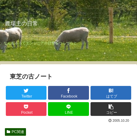
農場主の日常
なんちゃってエンジニアの日常をつらづらと
東芝の古ノート
Twitter
Facebook
はてブ
Pocket
LINE
コピー
2005.10.20
PC関連