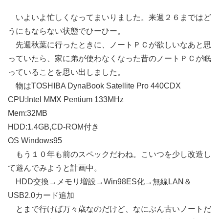
いよいよ忙しくなってまいりました。来週２６まではど
うにもならない状態でひーひー。
先週秋葉に行ったときに、ノートＰＣが欲しいなあと思
っていたら、家に弟が使わなくなった昔のノートＰＣが眠
っていることを思い出しました。
物はTOSHIBA DynaBook Satellite Pro 440CDX
CPU:Intel MMX Pentium 133MHz
Mem:32MB
HDD:1.4GB,CD-ROM付き
OS Windows95
もう１０年も前のスペックだわね。こいつを少し改造し
て遊んでみようと計画中。
HDD交換→メモリ増設→Win98ES化→無線LAN＆
USB2.0カード追加
とまで行けば万々歳なのだけど、なにぶん古いノートだ