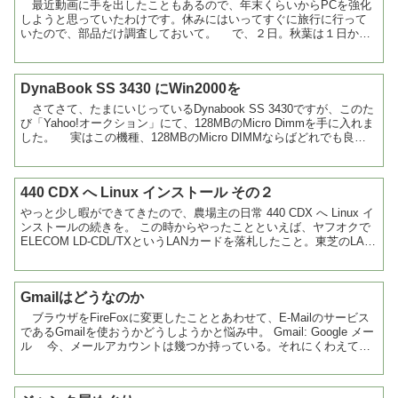
最近動画に手を出したこともあるので、年末くらいからPCを強化
しようと思っていたわけです。休みにはいってすぐに旅行に行って
いたので、部品だけ調査しておいて。 で、２日。秋葉は１日から
やっているお店もあるみたいで、２日にはほとんどのお店が開...
DynaBook SS 3430 にWin2000を
さてさて、たまにいじっているDynabook SS 3430ですが、このた
び「Yahoo!オークション」にて、128MBのMicro Dimmを手に入れま
した。 実はこの機種、128MBのMicro DIMMならばどれでも良い
というわ...
440 CDX へ Linux インストール その２
やっと少し暇ができてきたので、農場主の日常 440 CDX へ Linux イ
ンストールの続きを。 この時からやったことといえば、ヤフオクで
ELECOM LD-CDL/TXというLANカードを落札したこと。東芝のLAN
カードの...
Gmailはどうなのか
ブラウザをFireFoxに変更したこととあわせて、E-Mailのサービス
であるGmailを使おうかどうしようかと悩み中。 Gmail: Google メー
ル 今、メールアカウントは幾つか持っている。それにくわえて、
携帯のメールアドレスも...