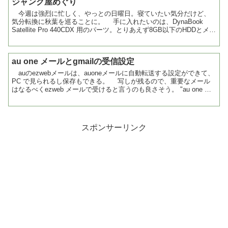
ジャンク屋めぐり
今週は強烈に忙しく、やっとの日曜日。寝ていたい気分だけど、
気分転換に秋葉を巡ることに。 手に入れたいのは、DynaBook
Satellite Pro 440CDX 用のパーツ。とりあえず8GB以下のHDDとメモ
リ、無線LANカード，U...
au one メールとgmailの受信設定
auのezwebメールは、auoneメールに自動転送する設定ができて、
PC で見られるし保存もできる。 写しが残るので、重要なメール
はなるべくezweb メールで受けると言うのも良さそう。 "au one メ
ールの利用シーン ケータイメ...
スポンサーリンク