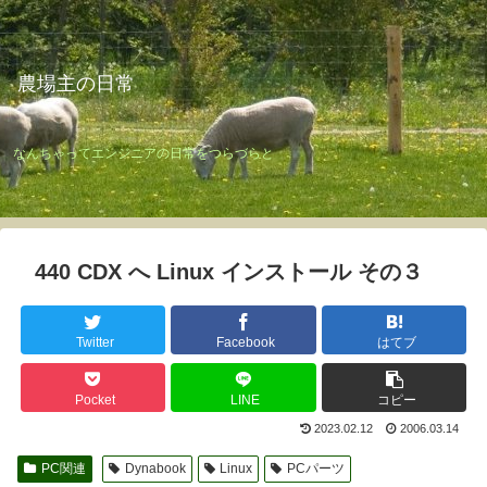
農場主の日常
なんちゃってエンジニアの日常をつらづらと
440 CDX へ Linux インストール その３
Twitter
Facebook
はてブ
Pocket
LINE
コピー
2023.02.12
2006.03.14
PC関連
Dynabook
Linux
PCパーツ