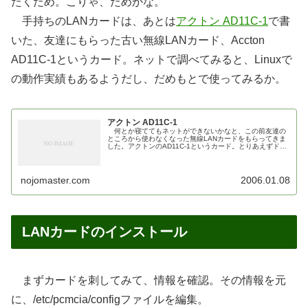
たくだめ。こりゃ、だめかな。
手持ちのLANカードは、あとは
アクトン AD11C-1
で書
いた、友達にもらった古い無線LANカード、Accton
AD11C-1というカード。ネットで調べてみると、Linuxで
の動作実績もあるようだし、だめもとで使ってみるか。
アクトン AD11C-1
何とか寝ててもネットができないかなと、この前友達の
ところから使わなくなった無線LANカードをもらってきま
した。アクトンのAD11C-1というカード。とりあえずドラ
イバをダウンロードしようとしたら、メーカーのページ自
体がなくなってしまったら...
nojomaster.com
2006.01.08
LANカードのインストール
まずカードを刺してみて、情報を確認。その情報を元
に、/etc/pcmcia/configファイルを編集。