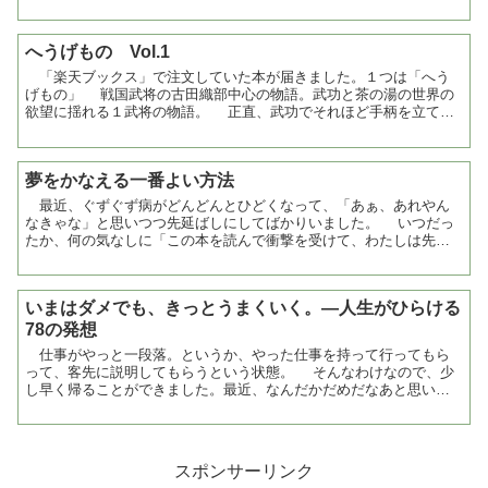
した。 辞典ということで、少し大きな本を想定していた...
へうげもの Vol.1
「楽天ブックス」で注文していた本が届きました。１つは「へう
げもの」 戦国武将の古田織部中心の物語。武功と茶の湯の世界の
欲望に揺れる１武将の物語。 正直、武功でそれほど手柄を立てて
いないマイナー武将であるので、どうなるものかと思っ...
夢をかなえる一番よい方法
最近、ぐずぐず病がどんどんとひどくなって、「あぁ、あれやん
なきゃな」と思いつつ先延ばしにしてばかりいました。 いつだっ
たか、何の気なしに「この本を読んで衝撃を受けて、わたしは先延
ばしをやめた。」と書いてあるブログを見つけて、気になって...
いまはダメでも、きっとうまくいく。―人生がひらける
78の発想
仕事がやっと一段落。というか、やった仕事を持って行ってもら
って、客先に説明してもらうという状態。 そんなわけなので、少
し早く帰ることができました。最近、なんだかだめだなあと思いな
がら、BookOffによりつつ、打開策を得ようかと、それな...
スポンサーリンク