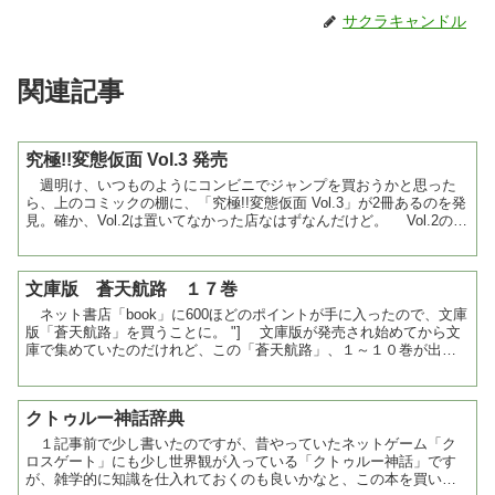
サクラキャンドル
関連記事
究極!!変態仮面 Vol.3 発売
週明け、いつものようにコンビニでジャンプを買おうかと思った
ら、上のコミックの棚に、「究極!!変態仮面 Vol.3」が2冊あるのを発
見。確か、Vol.2は置いてなかった店なはずなんだけど。 Vol.2の表
紙は、「ウェルカム」だったの...
文庫版 蒼天航路 １７巻
ネット書店「book」に600ほどのポイントが手に入ったので、文庫
版「蒼天航路」を買うことに。 "] 文庫版が発売され始めてから文
庫で集めていたのだけれど、この「蒼天航路」、１～１０巻が出て
から間が空いて、１１～１６巻が出てからまた...
クトゥルー神話辞典
１記事前で少し書いたのですが、昔やっていたネットゲーム「ク
ロスゲート」にも少し世界観が入っている「クトゥルー神話」です
が、雑学的に知識を仕入れておくのも良いかなと、この本を買いま