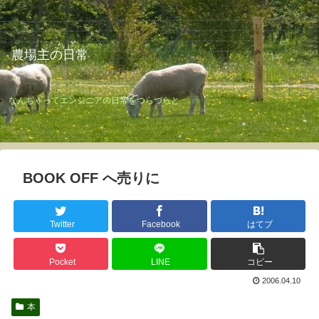
農場主の日常
なんちゃってエンジニアの日常をつらづらと
BOOK OFF へ売りに
Twitter
Facebook
はてブ
Pocket
LINE
コピー
2006.04.10
本