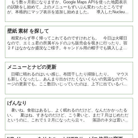
もう数ヶ月前になりますか、Google Maps APIを使った地図表示
の試験をし始めて、上のメニューもずいぶん変わったところです
が、本格的にマップ表示を追加し始めました。 導入したNucleus
プラグインは、NP_GoogleMap...
壁紙 素材 を探して
相変わらず早く帰ってこれてるのですけれども。 今日は火曜日
なので、エミュ君の所属ギルドのぷち販売会を覗きに行ったり。宿
２Ｆはなかなか盛況なご様子。キャンドル用の帽子でも購入しよう
かと行ったのですが、ちょうど手持ちが少ないことに気づいてキ
ャ...
メニューとナビの更新
日曜に晴れるのはいい感じ。布団干したり掃除したり。 マウス
も新しくなったし、あんまり出かけたくないくらいの気温なのでペ
ージの更新でも。ここ数日いじっていたのは、上下に出ているパン
くずリスト（Home > 農場主の日常 とか書いてあるとこ...
げんなり
暑いね。食欲はあるし、よく眠れるのだけど、なんだかかったる
い。 夏はね、すきなのだけど、こう暑いと。まだ７月はじめただ
というのに、これで１２月になったら云々。 落語のネタは置いと
いて、８月９月なんぞ、大変なことになるんじゃないかな。去...