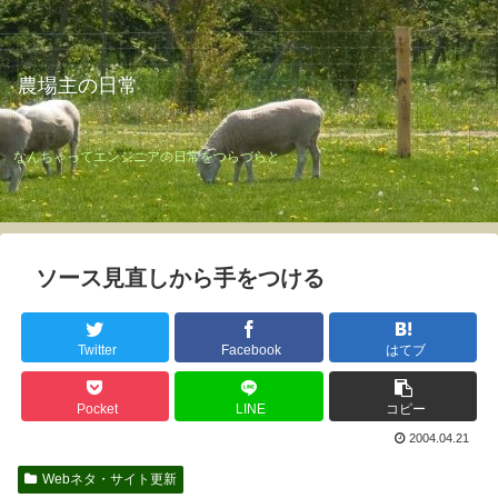
農場主の日常
なんちゃってエンジニアの日常をつらづらと
ソース見直しから手をつける
Twitter
Facebook
はてブ
Pocket
LINE
コピー
2004.04.21
Webネタ・サイト更新