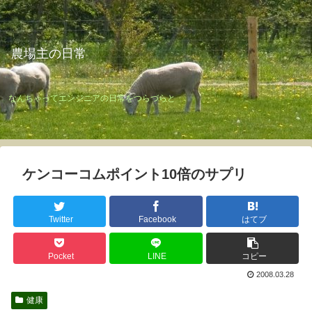
農場主の日常
なんちゃってエンジニアの日常をつらづらと
ケンコーコムポイント10倍のサプリ
Twitter
Facebook
はてブ
Pocket
LINE
コピー
2008.03.28
健康