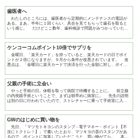
歯医者へ
わたしのところには、歯医者から定期的にメンテナンスの電話が
ある。まあ、半年に１回くらい、具合を見てもらって歯石を取ると
いう感じ。 だけどここ数年、歯科検診で問題がみつかっていたの
だけれど、削らない方針だとかで、治療してくれなかった。それ...
ケンコーコムポイント10倍でサプリを
金曜日、「楽天カード」を持っていると、楽天カードの日でポイ
ントが２倍になりますが、９月から条件が改悪されています。 改
悪点は、「金曜日に楽天カードで決済を行った金額に対し、ポイン
トが２倍になる」ということで、現金決済のみのお店の買い物や...
父親の手術に立会い
やっと手術の日。休暇を取って病院で待機することに。 前立腺
の内視鏡手術ということで、まずは朝早めに病室に。 先生の説明
は別の日に行われていたので、ストレチャーに乗って手術室に入る
までを見送って、あとはひたすら待つ。 手術内容は、さき...
GWのはじめに買い物を
先日、「マツモトキヨシのスタンプ - 電子マネー・ポイント【不
況にトクトレ！】」で書いたとおり、マツキヨの昔のスタンプがあ
るので、ポイントに加算していただこうと、買い物がてら。 本日