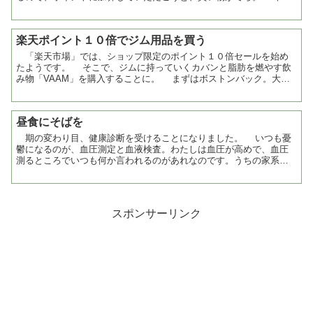
の買い物は、消臭剤中心。 ...
楽天ポイント１０倍でジム用品を買う
「楽天市場」では、ショップ限定のポイント１０倍セールを始め
たようです。 そこで、ジムに持っていくカバンと脂肪を燃やす飲
み物「VAAM」を購入することに。 まずはボストンバック。大容
量なのに、かなり安くて色の種類が多い。ただ、若干...
昼食にそばを
期の変わり目、健康診断を受けることになりました。 いつも憂
鬱になるのが、血圧測定と血液検査。わたしは血圧が高めで、血圧
測るところでいつも何か言われるのがあれなのです。うちの家系は
血圧が高めなので、遺伝かもしれんのだけど。 そろそろ健康...
スポンサーリンク