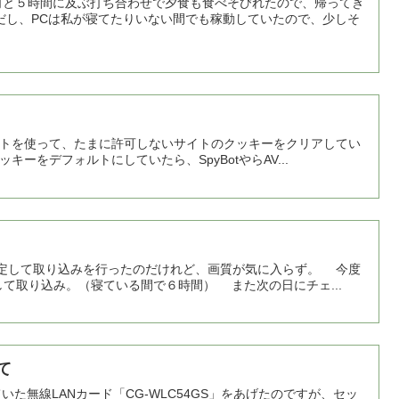
と５時間に及ぶ打ち合わせで夕食も食べそびれたので、帰ってき
だし、PCは私が寝てたりいない間でも稼動していたので、少しそ
いうソフトを使って、たまに許可しないサイトのクッキーをクリアしてい
キーをデフォルトにしていたら、SpyBotやらAV...
MBに指定して取り込みを行ったのだけれど、画質が気に入らず。 今度
そして取り込み。（寝ている間で６時間） また次の日にチェ...
いて
た無線LANカード「CG-WLC54GS」をあげたのですが、セッ