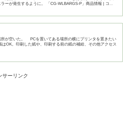
生するように。 「CG-WLBARGS-P」商品情報 | コ...
所が空いた。 PCを置いてある場所の横にプリンタを置きたい
幅はOK。印刷した紙や、印刷する前の紙の補給、その他アクセス
ンサーリンク