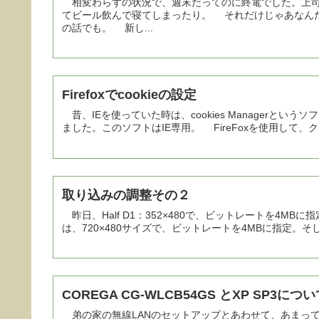
相変わらずの状況で、週末だってのに終電でした。上司
てビール飲んで寝てしまったり。 それだけじゃあなん
の話でも。 新し...
Firefoxでcookieの設定
昔、IEを使っていた時は、cookies Managerと
ました。このソフトはIE専用。 FireFoxを使用して、クッ
取り込みの調整その２
昨日、Half D1：352×480で、ビットレートを4
は、720×480サイズで、ビットレートを4MBに指定。
COREGA CG-WLCB54GS とXP SP3につ
弟の家の無線LANのセットアップとあわせて、あまってい