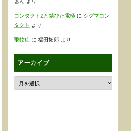
ぁん
より
コンタクトZと錆びた電極
に
シグマコン
タクト
より
飛蚊症
に
福田拓郎
より
アーカイブ