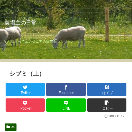
農場主の日常
なんちゃってエンジニアの日常をつらづらと
シブミ（上）
Twitter
Facebook
はてブ
Pocket
LINE
コピー
2008.11.12
本