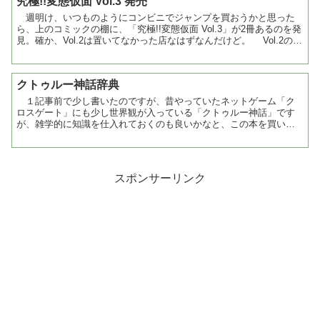
究極!!変態仮面 Vol.3 発売
週明け、いつものようにコンビニでジャンプを買おうかと思った
ら、上のコミックの棚に、「究極!!変態仮面 Vol.3」が2冊あるのを発
見。確か、Vol.2は置いてなかった店なはずなんだけど。 Vol.2の表
紙は、「ウェルカム」だったの...
クトゥルー神話辞典
１記事前で少し書いたのですが、昔やっていたネットゲーム「ク
ロスゲート」にも少し世界観が入っている「クトゥルー神話」です
が、雑学的に知識を仕入れておくのも良いかなと、この本を買いま
した。 辞典ということで、少し大きな本を想定していた...
スポンサーリンク