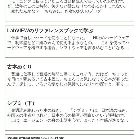
モーニングに載っていたころは結構読んで笑っていたのだけれ
ど、近年のこのご時勢、笑えない話になりつつあるかもしれない。
売れたんかな？ ちなみに、作者のお方のブログ
LabVIEWのリファレンスブックで学ぶ
仕事で新しいハードを使うことになった。 NI社のハードウェア
で、制御盤などに組み込んで使えるようなもの。 これを使ってハ
ードウェアを構成する場合、ソフトウェアを書き込むことになる
が、その開発ソフトウェアがLabViewである。 ...
古本めぐり
普通に仕事して普通の時間に帰ってこれそう。だけど、ちょっと
今日は１駅あるいて古本屋に。ちょろっと気になってる本が有った
んで、探しに。いろいろ懐かしい気持ちになりつつ探すと、有りそ
うなとこに全然有りませんでした。うーんと思って、プレミア本
の...
シブミ（下）
先週読み終わった本の続き。 「シブミ」とは、日本語の渋み。
外国人の作者だけれど、日本の心の描写が面白いという評判の本。
上は、エージェントの身の上話中心で、まったく本筋が進まない
と、イライラしながら読んでいたので、下には非常に期待。 ...