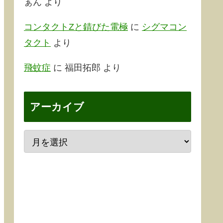
ぁん
より
コンタクトZと錆びた電極
に
シグマコン
タクト
より
飛蚊症
に
福田拓郎
より
アーカイブ