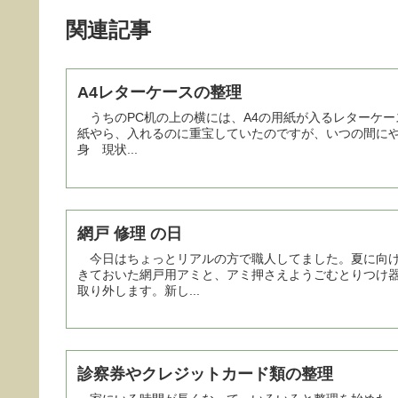
関連記事
A4レターケースの整理
うちのPC机の上の横には、A4の用紙が入るレターケースが置いてあります。 これ
紙やら、入れるのに重宝していたのですが、いつの間にや
身 現状...
網戸 修理 の日
今日はちょっとリアルの方で職人してました。夏に向け
きておいた網戸用アミと、アミ押さえようごむとりつけ
取り外します。新し...
診察券やクレジットカード類の整理