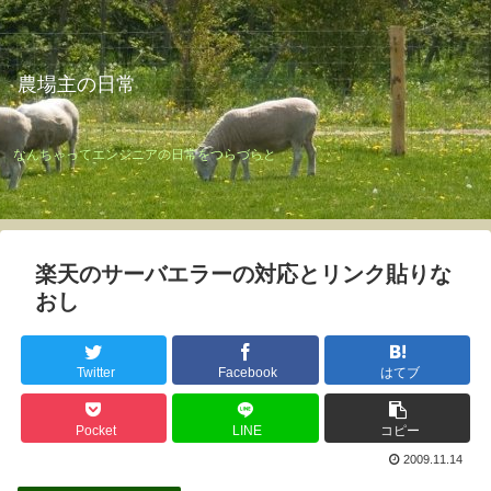
農場主の日常
なんちゃってエンジニアの日常をつらづらと
楽天のサーバエラーの対応とリンク貼りな
おし
Twitter
Facebook
はてブ
Pocket
LINE
コピー
2009.11.14