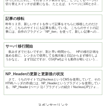
作ったのだけれど、それをリスト表示すると、どうしてもページの
切り替えスイッチが必要になる。 たとえば、１ページに100とか200
とかずらずら表示するよりも、10件とかごとに、次の...
記事の移転
昨年１２月、新しいサイトを作って記事をそちらに移植したのだけ
れど、こちらのサイトにも記事を残している。 こちらのサイトの記
事には、自作のプラグイン「NP_iten」を使って、新しい記事へのリ
ンクと移転の旨のメッセージを記載して...
サーバ 移行開始
飲みすぎでだるいですが、割と早い時間から。 HPの移行計画を
進める前に、レンタルで使用してる掲示板と日記からまず移行しよ
うかなと。 まず日記ですが、CGI(Parl)よりも動作が軽いという
PHPを使用することにしてみたのだけど、レンタルサ...
NP_Headerの更新と更新後の状況
さて、うちのサイトではNucleusというCMSを使用していて、その
HTMLヘッダの作成には、NP_Headerというプラグインを使用してい
る。 NP_Header (ページ 1) / プラグインの紹介 / Nucleus(JP)フォ
ー...
スポンサーリンク