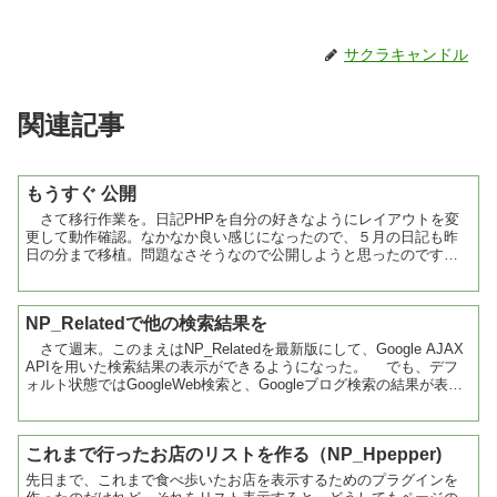
サクラキャンドル
関連記事
もうすぐ 公開
さて移行作業を。日記PHPを自分の好きなようにレイアウトを変
更して動作確認。なかなか良い感じになったので、５月の日記も昨
日の分まで移植。問題なさそうなので公開しようと思ったのです
が、戻るページの指定を全部新しいページにしてしまった...新...
NP_Relatedで他の検索結果を
さて週末。このまえはNP_Relatedを最新版にして、Google AJAX
APIを用いた検索結果の表示ができるようになった。 でも、デフ
ォルト状態ではGoogleWeb検索と、Googleブログ検索の結果が表示
されるのみ。結果の表...
これまで行ったお店のリストを作る（NP_Hpepper)
先日まで、これまで食べ歩いたお店を表示するためのプラグインを