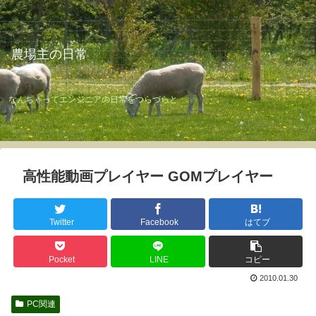
農場主の日常
なんちゃってエンジニアの日常をつらづらと
高性能動画プレイヤー GOMプレイヤー
Twitter
Facebook
はてブ
Pocket
LINE
コピー
2010.01.30
PC関連