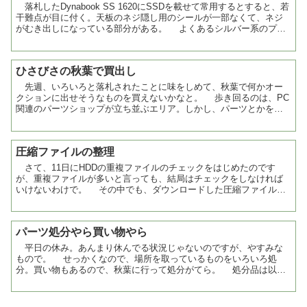
落札したDynabook SS 1620にSSDを載せて常用するとすると、若
干難点が目に付く。天板のネジ隠し用のシールが一部なくて、ネジ
がむき出しになっている部分がある。 よくあるシルバー系のプラ
スチックシールがあれば、それを適度な大き...
ひさびさの秋葉で買出し
先週、いろいろと落札されたことに味をしめて、秋葉で何かオー
クションに出せそうなものを買えないかなと。 歩き回るのは、PC
関連のパーツショップが立ち並ぶエリア。しかし、パーツとかを見
ても、最近のは相場が良くわからず、古いのも良くわからず。...
圧縮ファイルの整理
さて、11日にHDDの重複ファイルのチェックをはじめたのです
が、重複ファイルが多いと言っても、結局はチェックをしなければ
いけないわけで。 その中でも、ダウンロードした圧縮ファイルが
多くて、解凍がめんどくさい。 そういうわけで、いつだっ...
パーツ処分やら買い物やら
平日の休み。あんまり休んでる状況じゃないのですが、やすみな
もので。 せっかくなので、場所を取っているものをいろいろ処
分。買い物もあるので、秋葉に行って処分がてら。 処分品は以
下。 セガサターンのソフト８本内蔵IDE52倍速CD-ROM...