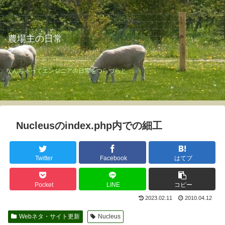
農場主の日常
なんちゃってエンジニアの日常をつらづらと
Nucleusのindex.php内での細工
Twitter
Facebook
はてブ
Pocket
LINE
コピー
2023.02.11
2010.04.12
Webネタ・サイト更新
Nucleus