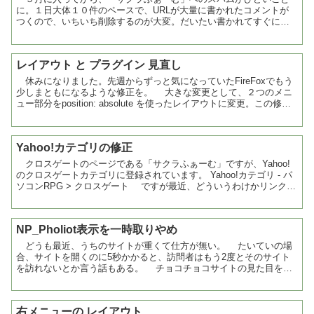
に。１日大体１０件のペースで、URLが大量に書かれたコメントが
つくので、いちいち削除するのが大変。だいたい書かれてすぐに削
除できるわけじゃないので、見苦しいし。 これまでもスパ...
レイアウト と プラグイン 見直し
休みになりました。先週からずっと気になっていたFireFoxでもう
少しまともになるような修正を。 大きな変更として、２つのメニ
ュー部分をposition: absolute を使ったレイアウトに変更。この修正
で、FireFox使用時に本...
Yahoo!カテゴリの修正
クロスゲートのページである「サクラふぁーむ」ですが、Yahoo!
のクロスゲートカテゴリに登録されています。 Yahoo!カテゴリ - パ
ソコンRPG > クロスゲート ですが最近、どういうわけかリンク先
が「」つまり、こっちのサイト...
NP_Pholiot表示を一時取りやめ
どうも最近、うちのサイトが重くて仕方が無い。 たいていの場
合、サイトを開くのに5秒かかると、訪問者はもう2度とそのサイト
を訪れないとか言う話もある。 チョコチョコサイトの見た目をい
じっているのもあって、原因を少し調べていました。 で...
右メニューの レイアウト