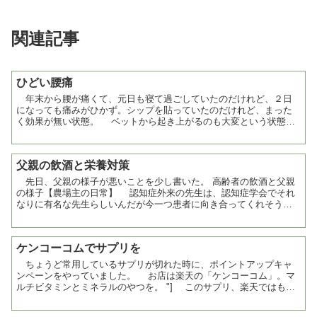
関連記事
ひどい腰痛
年末から腰が痛くて、元日も寝て過ごしていたのだけれど、２日
になっても痛みがひかず。シップを貼っていたのだけれど、まった
く効果が無い状態。 ベットから起き上がるのも大変という状態
で、立ってしまえば多少歩けるのだけれど、どうにもならない。 ...
父親の飲酒と栄養対策
先日、父親の様子が悪いことを少し書いた。 高齢者の飲酒と父親
の様子【農場主の日常】 認知症外来の先生は、認知症学会でそれ
なりに有名な先生らしいんだが今一つ患者に向き合ってくれそうな
言葉がない。 さすがに、話をふんふんと聞くだけで何もア...
ケンコーコムでサプリを
ちょうど常用しているサプリが切れた時に、ポイントアップキャ
ンペーンをやっていました。 お店は楽天の「ケンコーコム」。マ
ルチビタミンとミネラルのやつを。 "] このサプリ、楽天ではもう
少し安い店があるのだけど、ケンコーコムの場合は3...