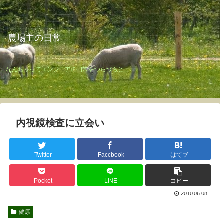
農場主の日常
なんちゃってエンジニアの日常をつらづらと
内視鏡検査に立会い
Twitter
Facebook
はてブ
Pocket
LINE
コピー
2010.06.08
健康