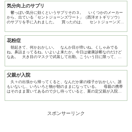
気分向上のサプリ
鬱っぽい気分に効くというサプリその３。 いくつかのメーカー
から、出ている「セントジョーンズワート」（西洋オトギリソウ）
のサプリを手に入れました。 買ったのは、 セントジョーンズワ
ート 30日分（パウチ入） 秋葉のドラッグストアで、...
花粉症
朝起きて、何かおかしい。 なんか目が痒いね。くしゃみでる
ね。鼻詰まってるね。いよいよ来たか。今日は健康診断なのだけど
なあ。 大き目のマスクで武装して出勤。こういう日に限って、２
回も外出の用事がある。いつもは無いんだけどなあ。 調子あんま
り...
父親が入院
久々の出張から帰ってくると、なんだか家の様子がおかしい。誰
もいないし、いろいろと物が朝のままになっている。 母親の携帯
はそのまま置いてあるので少し待っていると、案の定父親が入院し
たということらしい。 ここのところ調子が悪くて、先週医者...
スポンサーリンク