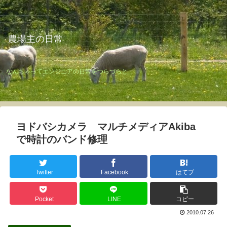
農場主の日常
なんちゃってエンジニアの日常をつらづらと
ヨドバシカメラ マルチメディアAkiba
で時計のバンド修理
Twitter
Facebook
はてブ
Pocket
LINE
コピー
2010.07.26