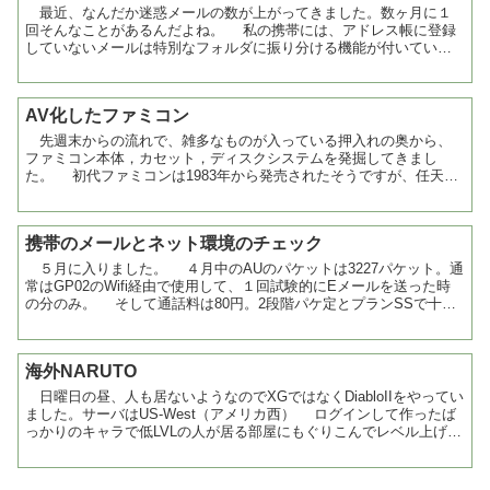
最近、なんだか迷惑メールの数が上がってきました。数ヶ月に１
回そんなことがあるんだよね。 私の携帯には、アドレス帳に登録
していないメールは特別なフォルダに振り分ける機能が付いていた
のでそっちにまとめて振り分けておいて、あとで削除する方法を...
AV化したファミコン
先週末からの流れで、雑多なものが入っている押入れの奥から、
ファミコン本体，カセット，ディスクシステムを発掘してきまし
た。 初代ファミコンは1983年から発売されたそうですが、任天堂
ホームページにはすでに製品紹介はなし。ついでにディスクシ...
携帯のメールとネット環境のチェック
５月に入りました。 ４月中のAUのパケットは3227パケット。通
常はGP02のWifi経由で使用して、１回試験的にEメールを送った時
の分のみ。 そして通話料は80円。2段階パケ定とプランSSで十分
だな。 GP02に入れて使っているソ...
海外NARUTO
日曜日の昼、人も居ないようなのでXGではなくDiabloIIをやってい
ました。サーバはUS-West（アメリカ西） ログインして作ったば
っかりのキャラで低LVLの人が居る部屋にもぐりこんでレベル上げを
していると、 「ハイ。手伝ってやるよ...