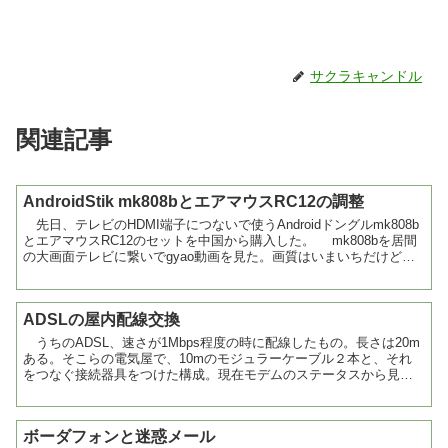
サクラキャンドル
関連記事
AndroidStik mk808bとエアマウスRC12の調整
先日、テレビのHDMI端子につないで使うAndroidドングルmk808b
とエアマウスRC12のセットを中国から購入した。 mk808bを居間
の大画面テレビに繋いでgyao動画を見た。画質はいまいちだけど、
通信速度は問題なかった。 y...
ADSLの屋内配線交換
うちのADSL、速さが1Mbps程度の時に配線したもの。長さは20m
ある。そこらの電気屋で、10mのモジュラーケーブル２本と、それ
をつなぐ接続器具をつけた構成。現在モデムのステータスから見れ
るリンク速度は8Mbps程度。 以前、このケー...
ボーダフォンと迷惑メール