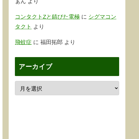
ぁん
より
コンタクトZと錆びた電極
に
シグマコン
タクト
より
飛蚊症
に
福田拓郎
より
アーカイブ