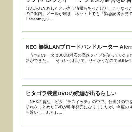
ソフトバンクとイー・アクセスが経営を統合
けんかわかれしたとか言う情報もあったけど、こうなった
のご案内」メールが届き、ネット上でも「緊急記者会見
Ustreamのソ...
NEC 無線LANブロードバンドルーター Ater
うちのルータは300M対応の高速タイプを使っていたの
器ができた。 そういうわけで、せっかくなので5GHz
...
ピタゴラ装置DVDの続編が出るらしい
NHKの番組「ピタゴラスイッチ」の中で、仕掛けの中
それをまとめたDVDが昨年発売になりましたが、今度の
も近いし、わたし...