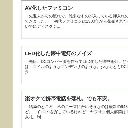
AV化したファミコン
先週末からの流れで、雑多なものが入っている押入れの
てきました。 初代ファミコンは1983年から発売され
いでにディスクシ...
LED化した懐中電灯のノイズ
先日、DCコンバータを作ってLED化した懐中電灯。どうも、ピー
は、コイルのようなコンデンサのような。少なくともD
タ...
楽オクで携帯電話を落札。でも不安。
結局のところ、私のニーズに合いそうなのは最新の945S
ど。 白ロムを探しているけれど、ヤフオク個人解禁は
入札。制...