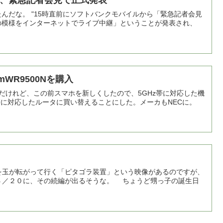
、緊急記者会見で正式発表
んだな。 "15時直前にソフトバンクモバイルから「緊急記者会見
の模様をインターネットでライブ中継」ということが発表され、
mWR9500Nを購入
だけれど、この前スマホを新しくしたので、5GHz帯に対応した機
帯に対応したルータに買い替えることにした。メーカもNECに。
を玉が転がって行く「ピタゴラ装置」という映像があるのですが、
４／２０に、その続編が出るそうな。 ちょうど甥っ子の誕生日