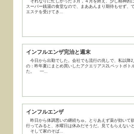
それなりに忙しかった３月，４月を終え、少し精神的
スーパー銭湯の食堂なので、まああんまり期待もせず、
エステを受けてき...
インフルエンザ完治と週末
今日から出勤でした。会社でも流行の兆しで、私以降2
の：昨年夏にまとめ買いしたアクエリアス2Lペットボト
た。 一...
インフルエンザ
昨日から体調悪いの継続ちゅ。とりあえず薬が効いて欲
行ってみると、水曜日は休みだそうだ。見てもらえない
そして家のそば...