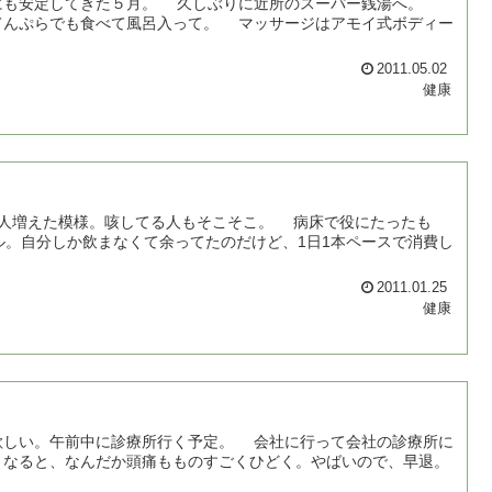
にも安定してきた５月。 久しぶりに近所のスーパー銭湯へ。
てんぷらでも食べて風呂入って。 マッサージはアモイ式ボディー
2011.05.02
健康
人増えた模様。咳してる人もそこそこ。 病床で役にたったも
ル。自分しか飲まなくて余ってたのだけど、1日1本ペースで消費し
2011.01.25
健康
しい。午前中に診療所行く予定。 会社に行って会社の診療所に
となると、なんだか頭痛もものすごくひどく。やばいので、早退。