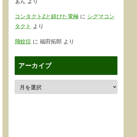
ぁん
より
コンタクトZと錆びた電極
に
シグマコン
タクト
より
飛蚊症
に
福田拓郎
より
アーカイブ