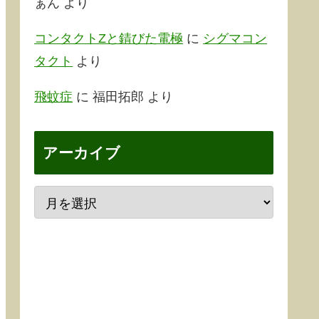
ぁん
より
コンタクトZと錆びた電極
に
シグマコン
タクト
より
飛蚊症
に
福田拓郎
より
アーカイブ