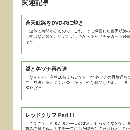
関連記事
蒼天航路をDVD-Rに焼き
連休で時間があるので、これまでに録画した蒼天航路をDV
う物はないので、ビデオデッキからキャプチャカード経由
キャ...
親と冬ソナ再放送
なんだか、今朝10時くらいでNHKで冬ソナの再放送を
て、見終わるとすぐお昼だから、やな時間なのよ。 冬ソ
BOXだっ...
レッドクリフ Part IＩ
さてさて、たまたまの平日の休み。せっかくなので、また
志の赤壁の戦いをモチーフにした映画なのだけれど、や