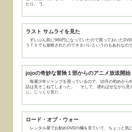
たり。 "]...
ラスト サムライを見た
ずいぶん前に980円になっていたので買っておいたDVD
うＴＶでも放映されたのでネタバレというのもあれなの
jojoの奇妙な冒険１部からのアニメ放送開始
毎週少年ジャンプを買っているので、10月の初めから
話は見そこねてしまった。 そして、遅ればせながら見
じ。じっくり見た...
ロード・オブ・ウォー
レンタル屋でお勧めDVDの欄を見ていて、ちょっと気