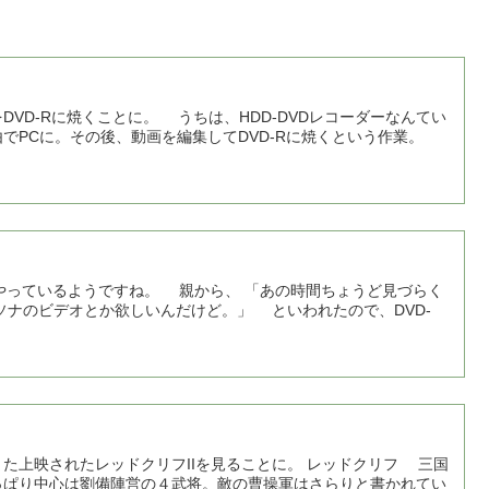
D-Rに焼くことに。 うちは、HDD-DVDレコーダーなんてい
でPCに。その後、動画を編集してDVD-Rに焼くという作業。
やっているようですね。 親から、 「あの時間ちょうど見づらく
ナのビデオとか欲しいんだけど。」 といわれたので、DVD-
上映されたレッドクリフIIを見ることに。 レッドクリフ 三国
っぱり中心は劉備陣営の４武将。敵の曹操軍はさらりと書かれてい