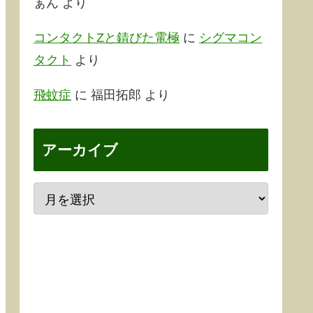
ぁん
より
コンタクトZと錆びた電極
に
シグマコン
タクト
より
飛蚊症
に
福田拓郎
より
アーカイブ