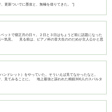
GW中にTSUTAYAのレンタル会員証の期限が切れたので、更新ついでに墨攻と、無極を借りてきた。 "]
ベットで寝正月の日々。２日と３日はちょうど前に話題になった
だめが主人公かと思
ーハンドレット）をやっていた。そういえば見てなかったなと。
と謳われた精鋭300人のスパルタ