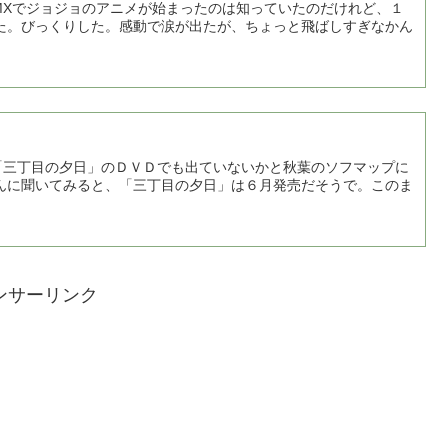
MXでジョジョのアニメが始まったのは知っていたのだけれど、１
た。びっくりした。感動で涙が出たが、ちょっと飛ばしすぎなかん
三丁目の夕日」のＤＶＤでも出ていないかと秋葉のソフマップに
んに聞いてみると、「三丁目の夕日」は６月発売だそうで。このま
ンサーリンク