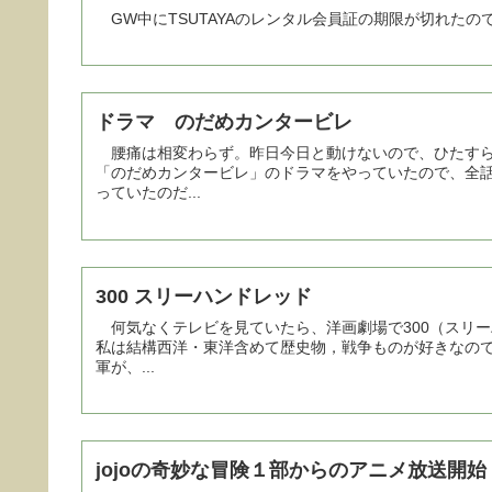
ドラマ のだめカンタービレ
腰痛は相変わらず。昨日今日と動けないので、ひたすら
「のだめカンタービレ」のドラマをやっていたので、全話一気見。 見る前は、ピアノ科の音大生のの
っていたのだ...
300 スリーハンドレッド
何気なくテレビを見ていたら、洋画劇場で300（スリ
私は結構西洋・東洋含めて歴史物，戦争ものが好きなので、見てみることに。 地上最強
軍が、...
jojoの奇妙な冒険１部からのアニメ放送開始