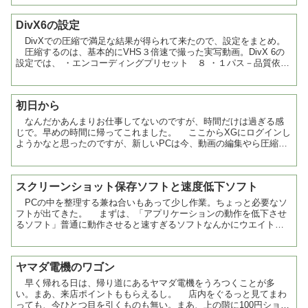
DivX6の設定
DivXでの圧縮で満足な結果が得られて来たので、設定をまとめ。
圧縮するのは、基本的にVHS３倍速で撮った実写動画。DivX 6の
設定では、 ・エンコーディングプリセット ８ ・１パス－品質依存
・ターゲットクオンタイザー ４ この設...
初日から
なんだかあんまりお仕事してないのですが、時間だけは過ぎる感
じで。早めの時間に帰ってこれました。 ここからXGにログインし
ようかなと思ったのですが、新しいPCは今、動画の編集やら圧縮や
らでフル回転してたりして。 キャプチャカードで古いビ...
スクリーンショット保存ソフトと速度低下ソフト
PCの中を整理する兼ね合いもあって少し作業。ちょっと必要なソ
フトが出てきた。 まずは、「アプリケーションの動作を低下させ
るソフト」普通に動作させると速すぎるソフトなんかにウエイトを
かける感じのソフト。 古いPC用のソフトは、その時代で...
ヤマダ電機のワゴン
早く帰れる日は、帰り道にあるヤマダ電機をうろつくことが多
い。まあ、来店ポイントももらえるし。 店内をぐるっと見てまわ
っても、今ひとつ目を引くものも無い。まあ、上の階に100円ショッ