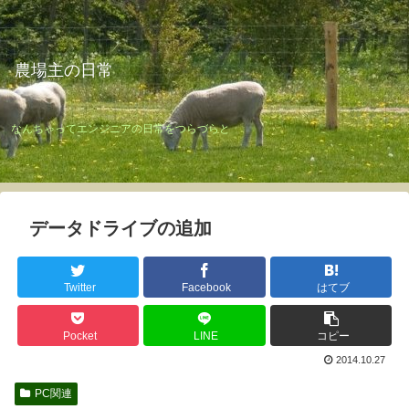
農場主の日常
なんちゃってエンジニアの日常をつらづらと
データドライブの追加
Twitter
Facebook
はてブ
Pocket
LINE
コピー
2014.10.27
PC関連